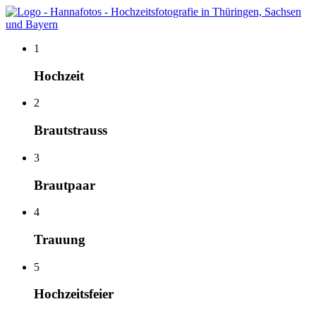
1
Hochzeit
2
Brautstrauss
3
Brautpaar
4
Trauung
5
Hochzeitsfeier