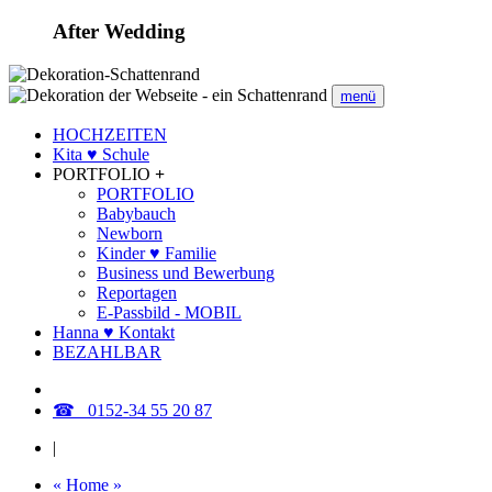
After Wedding
menü
HOCHZEITEN
Kita ♥ Schule
PORTFOLIO
+
PORTFOLIO
Babybauch
Newborn
Kinder ♥ Familie
Business und Bewerbung
Reportagen
E-Passbild - MOBIL
Hanna ♥ Kontakt
BEZAHLBAR
☎ 0152-34 55 20 87
|
« Home »